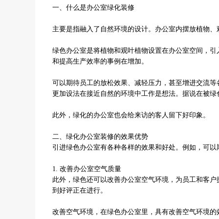
一、
什么是办公室
绿化装修
主要是指融入了自然环境的设计。办公室内摆放植物、
绿色办公室是将植物和观叶植物设置在办公室空间，引
和提高生产效率的事例在增加。
可以期待员工的放松效果、减轻压力，甚至增进交流等
更加设法在接近自然的环境中工作是想法。据说在被绿
此外，绿化的办公室也会给来访的客人留下好印象。
二、绿化
办公室
装修
的效果优势
引进绿色办公室有各种各样的效果和好处。例如，可以
1.
改善办公室空气质量
此外，绿色还可以改善办公室空气环境，为员工和客户
到好评正在进行。
改善空气环境
，
在绿色办公室里，具有改善空气环境的