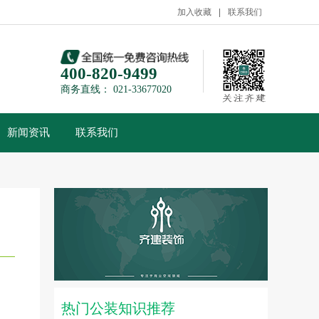
加入收藏
联系我们
400-820-9499
商务直线： 021-33677020
新闻资讯
联系我们
热门公装知识推荐