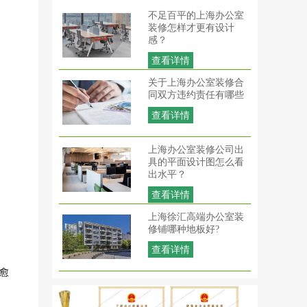
不足百平的上海办公室
装修怎样才更有设计
感？
查看详情
关于上海办公室装修合
同双方违约责任有哪些
查看详情
上海办公室装修公司出
具的平面设计图怎么看
出水平？
查看详情
上海徐汇高端办公室装
修铺哪种地板好?
查看详情
愈