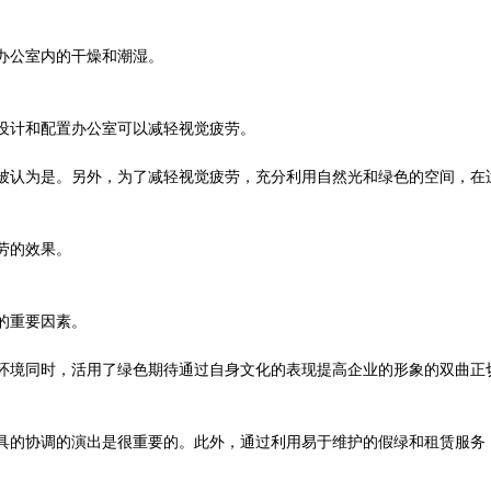
办公室内的干燥和潮湿。
设计和配置办公室可以减轻视觉疲劳。
被认为是。另外，为了减轻视觉疲劳，充分利用自然光和绿色的空间，在
劳的效果。
的重要因素。
环境同时，活用了绿色期待通过自身文化的表现提高企业的形象的双曲正
具的协调的演出是很重要的。此外，通过利用易于维护的假绿和租赁服务