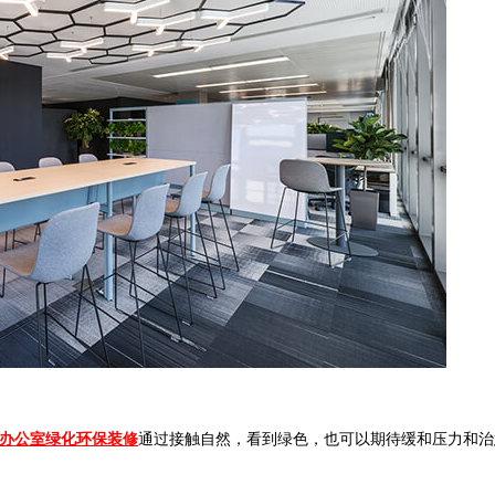
办公室绿化环保装修
通过接触自然，看到绿色，也可以期待缓和压力和治