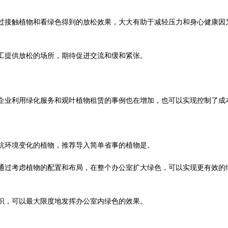
过接触植物和看绿色得到的放松效果，大大有助于减轻压力和身心健康因
工提供放松的场所，期待促进交流和缓和紧张。
企业利用绿化服务和观叶植物租赁的事例也在增加，也可以实现控制了成
抗环境变化的植物，推荐导入简单省事的植物是。
通过考虑植物的配置和布局，在整个办公室扩大绿色，可以实现更有效的
识，可以最大限度地发挥办公室内绿色的效果。