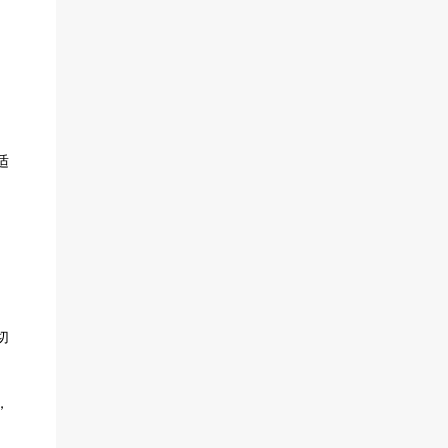
适
切
，