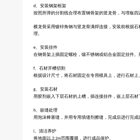
、安装钢架框架
d
按照所弹的分割线合理布置钢骨架的竖龙骨，与埋板四
横龙骨采用镀锌角钢与竖龙骨满焊连接，安装前根据石
理。
、安装挂件
e
在钢骨架上插固定螺栓，镶不锈钢或铝合金固定挂件。
、石材开槽切割
f
根据设计尺寸，将石材固定在专用模具上，进行石材上
、安装石材
g
用胶剂嵌入下层石材的上槽，插连接挂件，嵌上层石材
、嵌缝处理
h
用泡沫棒塞缝，并用专用填缝剂擦缝，完成后进行完成
、清洁养护
i
将地面以上
范围覆膜，进行成品保护。
2m