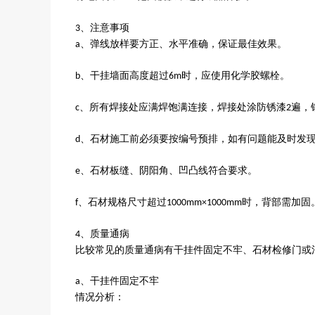
、注意事项
3
、弹线放样要方正、水平准确，保证最佳效果。
a
、干挂墙面高度超过
时，应使用化学胶螺栓。
b
6m
、所有焊接处应满焊饱满连接，焊接处涂防锈漆
遍，
c
2
、石材施工前必须要按编号预排，如有问题能及时发
d
、石材板缝、阴阳角、凹凸线符合要求。
e
、石材规格尺寸超过
时，背部需加固
f
1000mm×1000mm
、质量通病
4
比较常见的质量通病有干挂件固定不牢、石材检修门或
、干挂件固定不牢
a
情况分析：