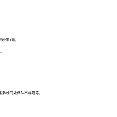
银粉漆
遍。
1
现。
。
消防栓门处做法不规范等。