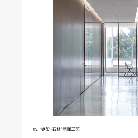
钢架
石材
墙面工艺
03. “
+
”