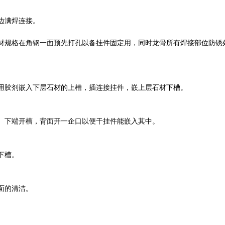
边满焊连接。
材规格在角钢一面预先打孔以备挂件固定用，同时龙骨所有焊接部位防锈
用胶剂嵌入下层石材的上槽，插连接挂件，嵌上层石材下槽。
、下端开槽，背面开一企口以便干挂件能嵌入其中。
下槽。
面的清洁。