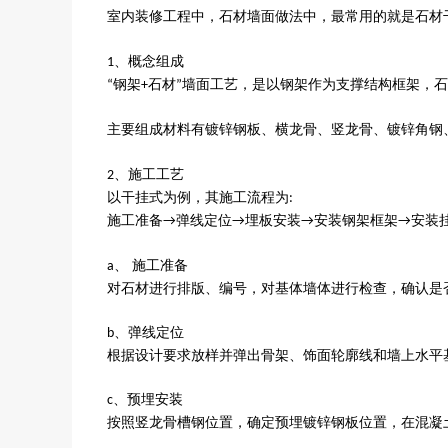
室内装修工程中，石材墙面做法中，最常用的就是石材
、概念组成
1
钢架
石材
墙面工艺，是以钢架作为支撑结构框架，石
“
+
”
主要组成材料有镀锌钢板、横龙骨、竖龙骨、镀锌角钢
、施工工艺
2
以干挂式为例，其施工流程为
:
施工准备
弹线定位
埋板安装
安装钢架框架
安装
→
→
→
→
、 施工准备
a
对石材进行排版、编号，对基体墙体进行检查，确认是
、弹线定位
b
根据设计要求放样并弹出骨架、饰面轮廓线和墙上水平
、预埋安装
c
按照竖龙骨槽钢位置，确定预埋镀锌钢板位置，在混凝