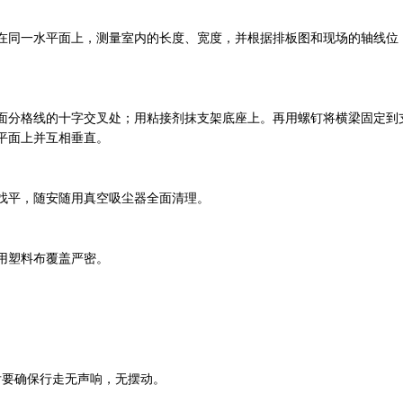
在同一水平面上，测量室内的长度、宽度，并根据排板图和现场的轴线位
面分格线的十字交叉处；用粘接剂抹支架底座上。再用螺钉将横梁固定到
平面上并互相垂直。
找平，随安随用真空吸尘器全面清理。
用塑料布覆盖严密。
后要确保行走无声响，无摆动。