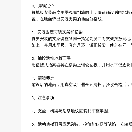
、弹线定位
b
将地板安装高度用墨线弹到墙面上，保证铺设后的地板
置，在地面弹出安装支架的地面分格线。
、安装固定可调支架和横梁
c
将要安装的支架调整到同一指定高度并将支架摆放到地
架上，并用水平尺、直角尺逐一矫正横梁，使之在同一
、铺设活动地板面层
d
用便携式抬高器具在横梁上铺设面板，并用水平仪逐块
、清洁养护
e
铺设后的地面，用真空吸尘器全面清扫，验收合格后，
、注意事项
3
、支坐、横梁与活动地板应装配平整牢固。
a
、活动地板面层应无裂纹、掉角和缺楞等缺陷，安装
b