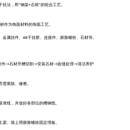
干挂法，即
钢架
石材
的组合工艺。
“
+
”
材作为饰面材料的饰面工艺。
、金属挂件、
干挂胶、连接件、膨胀螺栓、石材等。
AB
挂件
石材开槽切割
安装石材
嵌缝处理
清洁养护
→
→
→
→
否需凿除、修整。
基准线，并放好各部位的槽钢线。
土梁、墙上用膨胀螺栓固定埋板。