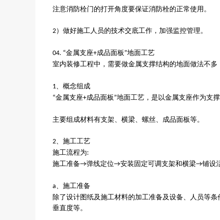
注意消防栓门的打开角度要保证消防栓的正常使用。
）做好施工人员的技术交底工作，加强监控管理。
2
金属支座
成品面板
地面工艺
04. “
+
”
室内装修工程中，需要做金属支撑结构的地面做法不多
概念组成
1、
金属支座
成品面板
地面工艺，是以金属支座作为支撑
“
+
”
主要组成材料有支架、横梁、螺丝、成品面板等。
、施工工艺
2
施工流程为
:
施工准备
弹线定位
安装固定可调支架和横梁
铺设
→
→
→
、施工准备
a
除了设计图纸及施工材料的加工准备及设备、人员等条
垂直度等。