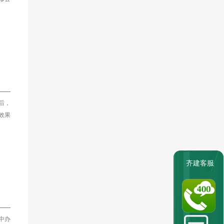
后，
效果
齐建客服
中办