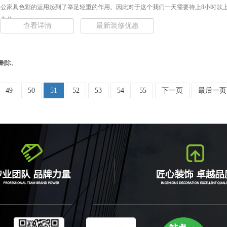
公家具色彩的运用起到了举足轻重的作用。因此对于这个我们一天需要待上8小时以
办公... ...
查看详情
最新装修优惠
删除。
49
50
51
52
53
54
55
下一页
最后一页