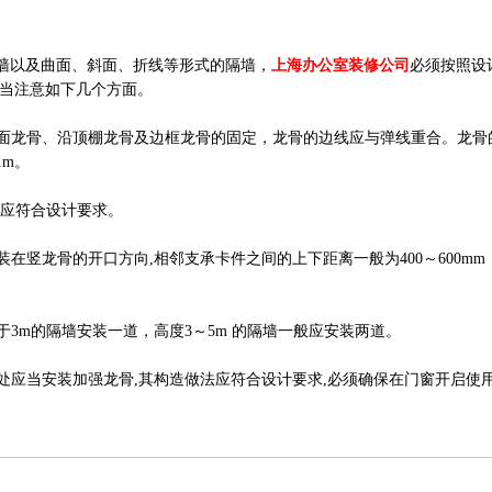
墙以及曲面、斜面、折线等形式的隔墙，
上海办公室装修公司
必须按照设
应当注意如下几个方面。
地面龙骨、沿顶棚龙骨及边框龙骨的固定，龙骨的边线应与弹线重合。龙骨
m。
距应符合设计要求。
装在竖龙骨的开口方向,相邻支承卡件之间的上下距离一般为400～600mm
于3m的隔墙安装一道，高度3～5m 的隔墙一般应安装两道。
点处应当安装加强龙骨,其构造做法应符合设计要求,必须确保在门窗开启使