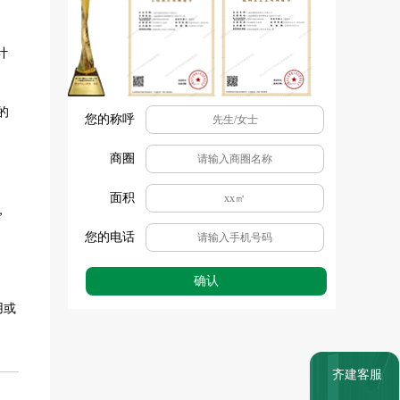
计
的
您的称呼
商圈
面积
，
您的电话
确认
用或
齐建客服