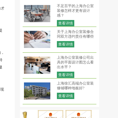
不足百平的上海办公室
力才
装修怎样才更有设计
感？
查看详情
提
关于上海办公室装修合
同双方违约责任有哪些
查看详情
的，
上海办公室装修公司出
特
具的平面设计图怎么看
显
出水平？
查看详情
上海徐汇高端办公室装
修铺哪种地板好?
为现
查看详情