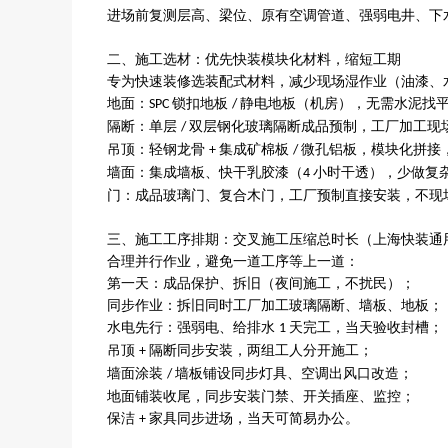
进场前复测层高、梁位、原有空调管道、强弱电井、下
二、施工选材：优先快装模块化材料，缩短工期
专为快速装修选装配式材料，减少现场湿作业（油漆、
地面：
锁扣地板
静电地板（机房），无需水泥找
SPC
/
隔断：单层
双层钢化玻璃隔断成品预制，工厂加工现
/
吊顶：轻钢龙骨
集成矿棉板
微孔铝板，模块化拼接
+
/
墙面：集成墙板、快干乳胶漆（
小时干透），少做复
4
门：成品玻璃门、复合木门，工厂预制直接安装，不现
三、施工工序排期：交叉施工压缩总时长（上海快装通
合理并行作业，避免一道工序等上一道：
第一天：成品保护、拆旧（夜间施工，不扰民）；
同步作业：拆旧同时工厂加工玻璃隔断、墙板、地板；
水电先行：强弱电、给排水
天完工，当天验收封槽；
1
吊顶
隔断同步安装，两组工人分开施工；
+
墙面涂装
墙板铺设同步灯具、空调出风口改造；
/
地面铺装收尾，同步安装门禁、开关插座、监控；
保洁
家具同步进场，当天可简易办公。
+