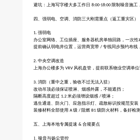
避坑：上海写字楼大多工作日
限制噪音施工
8:00-18:00
四、强弱电、空调、消防三大刚需重点（返工重灾区）
强弱电
1.
办公室网络、工位插座、服务器机房单独回路，一次性
提前确认弱电井位置，运营商宽带
专线同步预约布线
/
中央空调改造
2.
上海办公楼多为
风机盘管，提前联系物业空调单位
VRV
消防（重中之重，验收不过无法入驻）
3.
改动吊顶必须保证喷淋、烟感外露，不能遮挡；
隔断高度超过
米必须增设烟感
喷淋；
1.2
/
逃生通道、防火门、应急指示灯、疏散标识按规范安装
装修材料全部使用
级
阻燃
级防火材料，备好检
A
/
B1
五、上海本地专属提速
合规要点
&
1.
噪音与扬尘管控