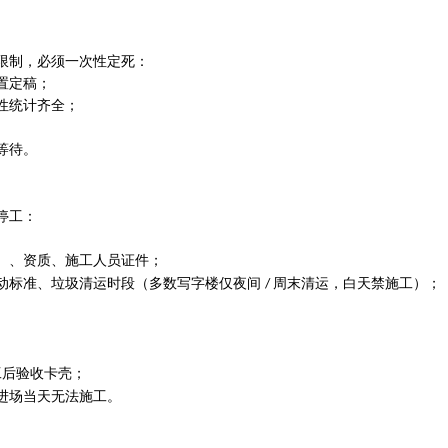
限制，必须一次性定死：
置定稿；
性统计齐全；
等待。
）
停工：
）、资质、施工人员证件；
动标准、垃圾清运时段（多数写字楼仅夜间
周末清运，白天禁施工）；
/
工后验收卡壳；
进场当天无法施工。