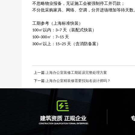
不忽略物业报备，无证施工会被强制停工并罚款；
不分批采购家具、网络、空调，分开进场增加等待天数
工期参考（上海标准快装）
㎡以内：
天（装配式快装）
100
3~7
㎡：
天
100~300
7~15
㎡以上：
天（含消防备案）
300
15~25
上一篇:
上海办公室装修工期延误完整处理方案
下一篇:
上海办公室精装修需要找知名设计师吗？