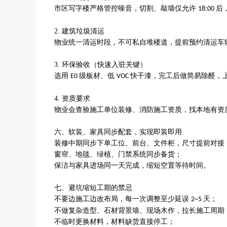
市区写字楼严格管控噪音，切割、敲墙仅允许
后
18:00
2.
建筑垃圾清运
物业统一清运时段，不可私自堆楼道，提前预约清运车
3.
环保验收（快速入驻关键）
选用
级板材、低
快干漆，完工后做简易除醛，
E0
VOC
4.
资质要求
物业会查验施工单位装修、消防施工资质，找本地有资
六、软装、家具同步配套，实现即装即用
装修中期同步下单工位、前台、文件柜，尺寸提前对接
窗帘、地毯、绿植、门禁系统同步备货；
保洁与家具进场同一天完成，缩短空置等待时间。
七、避坑缩短工期的禁忌
不要边施工边改布局，每一次调整至少延误
天；
2~5
不做复杂造型、石材背景墙、现场木作，拉长施工周期
不临时更换材料，材料缺货直接停工；