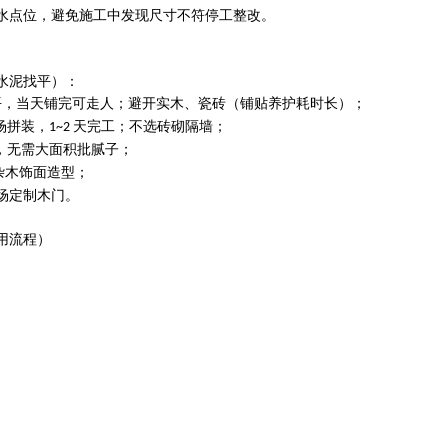
水点位，避免施工中发现尺寸不符停工整改。
水泥找平）：
平，当天铺完可走人；避开实木、瓷砖（铺贴养护耗时长）；
场拼装，
天完工；不选砖砌隔墙；
1~2
，无需大面积批腻子；
杂木饰面造型；
场定制木门。
用流程）