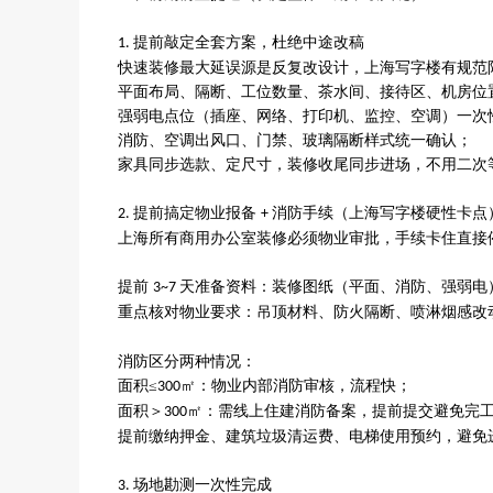
提前敲定全套方案，杜绝中途改稿
1.
快速装修最大延误源是反复改设计，上海写字楼有规范
平面布局、隔断、工位数量、茶水间、接待区、机房位
强弱电点位（插座、网络、打印机、监控、空调）一次
消防、空调出风口、门禁、玻璃隔断样式统一确认；
家具同步选款、定尺寸，装修收尾同步进场，不用二次
提前搞定物业报备
消防手续（上海写字楼硬性卡点
2.
+
上海所有商用办公室装修必须物业审批，手续卡住直接
提前
天准备资料：装修图纸（平面、消防、强弱电
3~7
重点核对物业要求：吊顶材料、防火隔断、喷淋烟感改
消防区分两种情况：
面积
≤
㎡：物业内部消防审核，流程快；
300
面积＞
㎡：需线上住建消防备案，提前提交避免完
300
提前缴纳押金、建筑垃圾清运费、电梯使用预约，避免
场地勘测一次性完成
3.