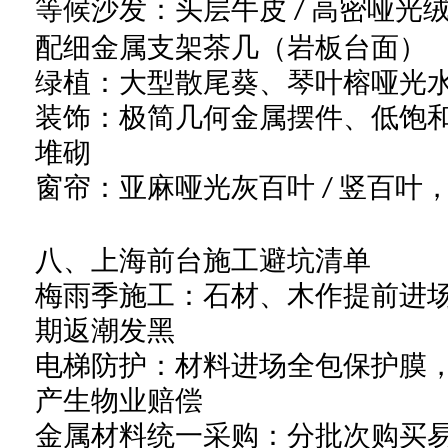
等候沙发：头层牛皮
高密哑光
/
配细金属支架茶几（岩板台面）
绿植：大型散尾葵、琴叶榕哑光
装饰：极简几何金属摆件、低饱
堆砌
窗帘：亚麻哑光灰百叶
竖百叶
/
八、上海前台施工避坑清单
梅雨季施工：石材、木作提前进
期返潮发黑
电梯防护：材料进场全包保护膜
产生物业赔偿
金属材料统一采购：分批次购买