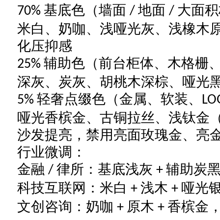
基底色（墙面
地面
大面积
70%
/
/
米白、奶咖、浅哑光灰、浅橡木
化压抑感
辅助色（前台柜体、木格栅
25%
深灰、炭灰、胡桃木深棕、哑光
轻奢点缀色（金属、软装、
5%
LO
哑光香槟金、古铜拉丝、浅钛金
沙发提亮，禁用亮面玫瑰金、亮
行业微调：
金融
律所：基底浅灰
辅助炭
/
+
科技互联网：米白
浅木
哑光
+
+
文创咨询：奶咖
原木
香槟金
+
+