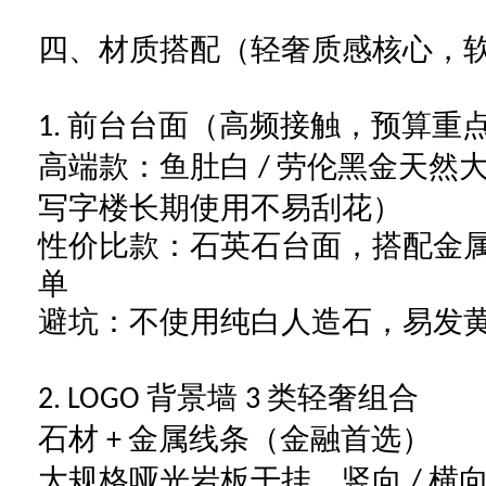
四、材质搭配（轻奢质感核心，
前台台面（高频接触，预算重
1.
高端款：鱼肚白
劳伦黑金天然
/
写字楼长期使用不易刮花）
性价比款：石英石台面，搭配金
单
避坑：不使用纯白人造石，易发
背景墙
类轻奢组合
2. LOGO
3
石材
金属线条（金融首选）
+
大规格哑光岩板干挂，竖向
横
/