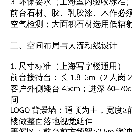
环保要求（上海室内验收标准
3.
前台石材、胶、乳胶漆、木作必
空气检测；大面积石材选用低辐
二、空间布局与人流动线设计
尺寸标准（上海写字楼通用）
1.
前台接待台：长
–
（
人岗
1.8
3m
2
客户外侧矮台
；进深
–
45cm
60
70
间
背景墙：通顶为主，宽度≥
LOGO
楼做整面落地视觉延伸
等候区：前台前方预留
≥
缓冲