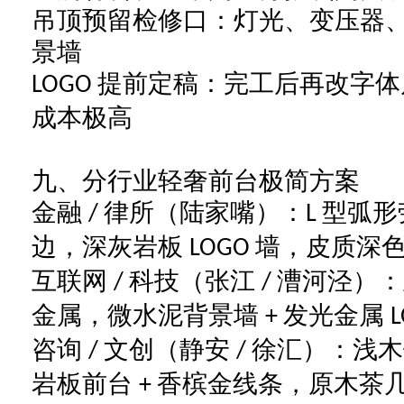
吊顶预留检修口：灯光、变压器
景墙
提前定稿：完工后再改字
LOGO
成本极高
九、分行业轻奢前台极简方案
金融
律所（陆家嘴）：
型弧形
/
L
边，深灰岩板
墙，皮质深
LOGO
互联网
科技（张江
漕河泾）
/
/
金属，微水泥背景墙
发光金属
+
咨询
文创（静安
徐汇）：浅木
/
/
岩板前台
香槟金线条，原木茶
+