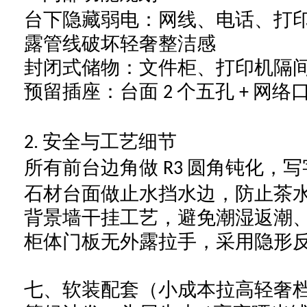
台下隐藏弱电：网线、电话、打
露管线破坏轻奢整洁感
封闭式储物：文件柜、打印机隔
预留插座：台面
个五孔
网络
2
+
安全与工艺细节
2.
所有前台边角做
圆角钝化，写
R3
石材台面做止水挡水边，防止茶
背景墙干挂工艺，避免潮湿返潮
柜体门板无外露拉手，采用隐形
七、软装配套（小成本拉高轻奢