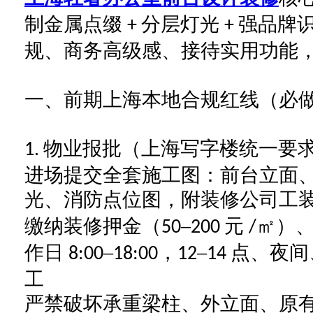
制金属点缀
分层灯光
强品牌
+
+
规、商务高级感、接待实用功能
一、前期上海本地合规红线（必
物业报批（上海写字楼统一要
1.
进场提交全套施工图：前台立面
光、消防点位图，附装修公司工
缴纳装修押金（
–
元
㎡）
50
200
/
作日
–
，
–
点、夜间
8:00
18:00
12
14
工
严禁破坏承重梁柱、外立面、原