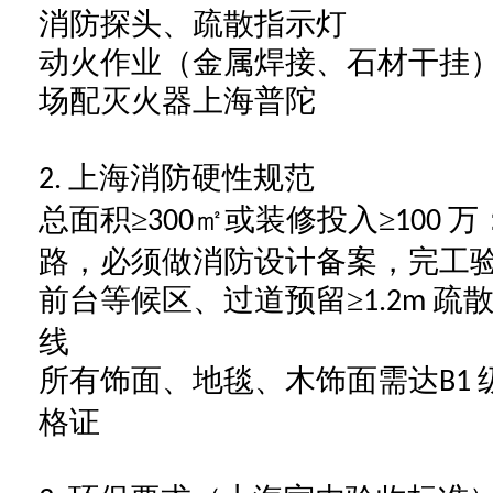
消防探头、疏散指示灯
动火作业（金属焊接、石材干挂
场配灭火器上海普陀
上海消防硬性规范
2.
总面积
≥
㎡或装修投入≥
万
300
100
路，必须做消防设计备案，完工
前台等候区、过道预留
≥
疏
1.2m
线
所有饰面、地毯、木饰面需达
B1
格证