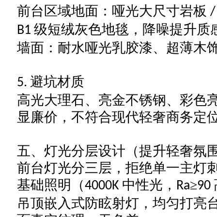
前台区域地面：哑光大尺寸岩板
级短绒灰色地毯，降噪提升质
B1
墙面：耐水哑光乳胶漆、超薄木
避坑材质
5.
高光大理石、亮金不锈钢、彩色
显廉价，不符合现代轻奢商务定
五、灯光分层设计（提升轻奢氛
前台灯光分三层，拒绝单一主灯
基础照明（
中性光，
≥
4000K
Ra
90
吊顶嵌入式防眩射灯，均匀打亮