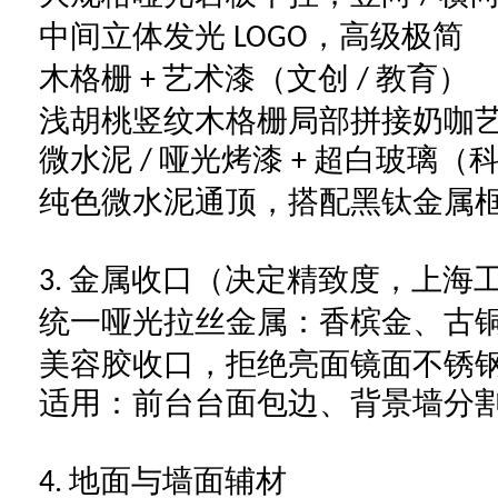
中间立体发光
，高级极简
LOGO
木格栅
艺术漆（文创
教育）
+
/
浅胡桃竖纹木格栅局部拼接奶咖
微水泥
哑光烤漆
超白玻璃（
/
+
纯色微水泥通顶，搭配黑钛金属
金属收口（决定精致度，上海
3.
统一哑光拉丝金属：香槟金、古
美容胶收口，拒绝亮面镜面不锈
适用：前台台面包边、背景墙分
地面与墙面辅材
4.