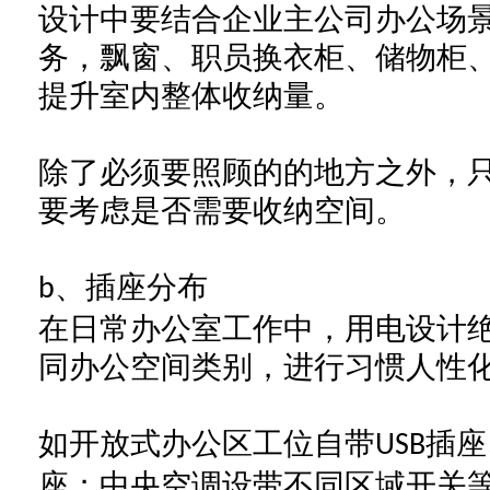
设计中要结合
企业主公司办公
场
务，飘窗、
职员换
衣柜、储物柜
提升
室内整体
收纳量。
除了必须要照顾的的地方之外，
要考虑是否需要收纳空间。
、插座分布
b
在
日常办公室工作中
，用电
设计
同
办公
空间
类别
，进行习惯人性
如开放式办公区工位自
带
插座
USB
座；
中央
空调设带
不同区域
开关