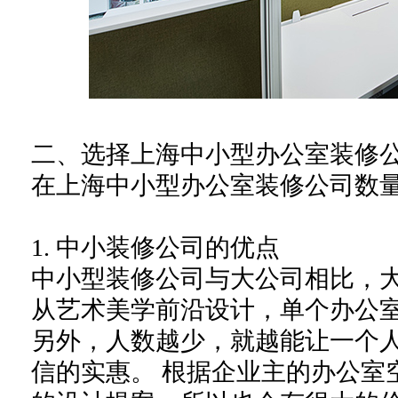
二、选择上海
中小
型办公室装修
在
上海
中小
型办公室装修公司数
1.
中小
装修公司
的优点
中小
型装修公司
与大
公司
相比，
从艺术
美学前沿设计，单个办公
另外，人数越少，就越能让一个
信的实惠
。
根据
企业主
的
办公室