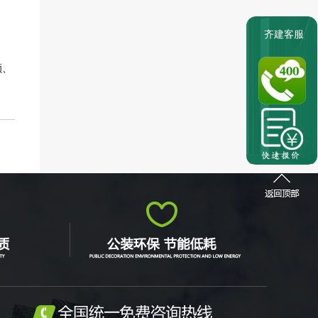
。
齐建客服
额、