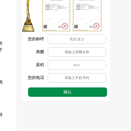
您的称呼
所
于
商圈
面积
您的电话
周
确认
得