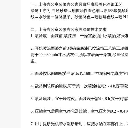
一、上海办公室装修办公家具白坯底层着色涂饰工艺
涂饰工序为:白坯砂磨→刷擦油性着色剂→喷685聚氨
线→水砂磨一修补腻子、砂磨补色→喷咖啡色线→喷P
二、上海办公室装修办公家具涂饰技术要求
1. 喷涂底、面漆前,喷漆房、干燥室必须用水喷洒,将
2. 开始喷涂面漆之前,须确保底漆已按涂饰工艺施工,
需干20～30 min才不沾灰尘,所以在表面干燥前,尽
尘。
3. 面漆按比例调配妥当后,应以160目丝绢筛网过滤,
4. 欲得到较厚的漆膜,可于第一次喷涂结束2～4 h后
5. 喷涂底漆，宜干燥过夜。面漆表干需4～8 h,实干则需
6. 压缩空气需用空气净化器过滤，空气压力为0.2～0.4
7. 用手提砂光机带水湿砂磨时，应把水洒在零部件上