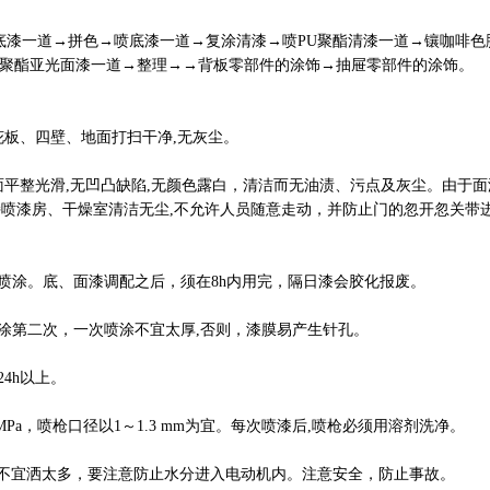
酯底漆一道→拼色→喷底漆一道→复涂清漆→喷PU聚酯清漆一道→镶咖啡色
U聚酯亚光面漆一道→整理→→背板零部件的涂饰→抽屉零部件的涂饰。
天花板、四壁、地面打扫干净,无灰尘。
表面平整光滑,无凹凸缺陷,无颜色露白，清洁而无油渍、污点及灰尘。由于面
量保持喷漆房、干燥室清洁无尘,不允许人员随意走动，并防止门的忽开忽关带
方宜喷涂。底、面漆调配之后，须在8h内用完，隔日漆会胶化报废。
再喷涂第二次，一次喷涂不宜太厚,否则，漆膜易产生针孔。
24h以上。
 MPa，喷枪口径以1～1.3 mm为宜。每次喷漆后,喷枪必须用溶剂洗净。
，不宜洒太多，要注意防止水分进入电动机内。注意安全，防止事故。