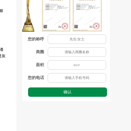
脚
您的称呼
漆
商圈
进灰
面积
您的电话
确认