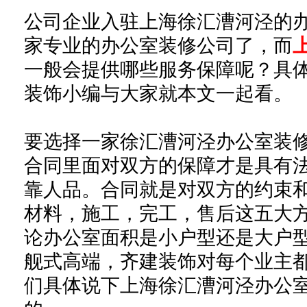
公司企业入驻上海徐汇漕河泾的
家专业的办公室装修公司了，而
一般会提供哪些服务保障呢？具
装饰小编与大家就本文一起看。
要选择
一家徐汇漕河泾办公室
装
合同里面对
双方
的保障才是具有
靠人品
。合同就是对双方的约束
材料，施工，
完工
，售后这五大
论
办公室
面积是小户型还是大户
舰式高端，齐建装饰
对每个业主
们具体说下
上海徐汇漕河泾办公