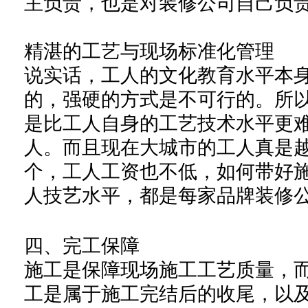
主负责，也是对装修公司自己负
精湛的工艺与现场标准化管理
说实话
，
工人
的文化教育水平本
的，强硬的方式是不
可
行的
。所
是比工人自身的工艺技术水平更
人
。
而且现在大城市
的
工人
真
是
个，工人工资也不低，
如何带好
人技艺水平，都是每家品牌装修
四、
完工保障
施工是保障
现场施工工艺
质量，
工是
属于施工
完结后的收尾，以