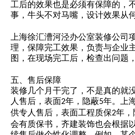
工
后的效果也是必须有保障的，
事，牛头不对马嘴
，设计效果从
上海徐汇漕河泾办公室装修公司
理，保障完工效果，负责与企业
图，在现场完工后，检查出问题
五、
售后保障
装修几个月干完了，不是真的就
人售后，表面
年，隐蔽
年
。上
2
5
供专人售后，表面工程质保
年，
2
会有质保书，
齐建装饰
也会根据
续售后做
个性化
调整
。例如，
某