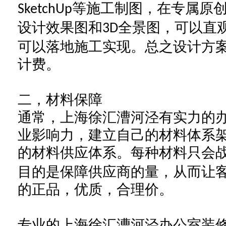
等
施工制图，
在专属
原
S
ketchUp
设计效果图
和
全景图，可以直
3D
可以落地施工实现。
总之
设计方
计费。
二，
材料保障
通常，上海徐汇漕河泾有实力的
业
影响力，
建立
自己的
材料
体系
的材料
供应体系
。
每种材料只会
目的是保障供应商的量，从而让
的正品，优质，合理价。
专业的上海徐汇漕河泾办公室装