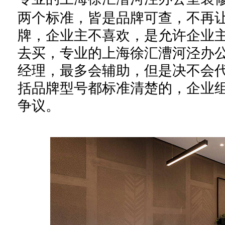
两个标准，皆是品牌可查，不再
牌
，企
业主不喜欢
，
是允许
企
业
去买，
专业的上海徐汇漕河泾办
经理
，最多会辅助，
但是
决不会
括品牌型号都标准清楚的，
企业
争议
。