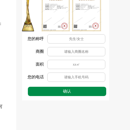
：
您的称呼
商圈
、
面积
您的电话
确认
可