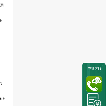
项目
上
齐建客服
的
饰上