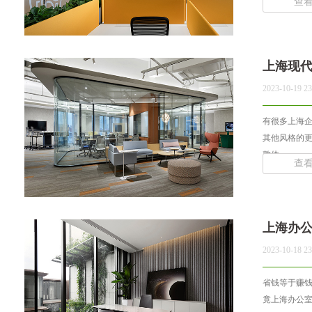
查
上海现
2023-10-19 23
有很多上海
其他风格的
整体... ...
查
上海办
2023-10-18 23
省钱等于赚
竟上海办公