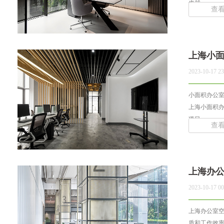
也就... ...
查
上海小
2023-10-17 23
小面积办公
上海小面积
项目... ...
查
上海办
2023-10-17 00
上海办公室
质和工作效