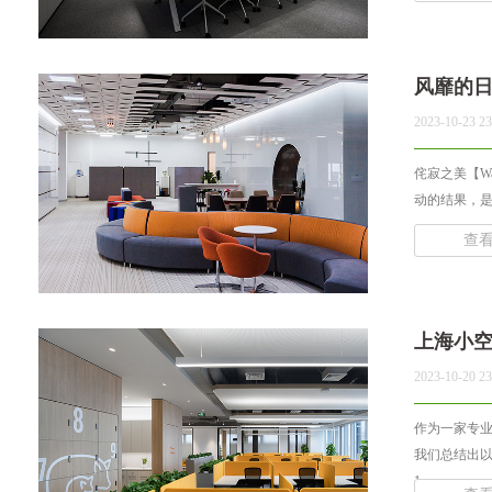
风靡的
2023-10-23 23
侘寂之美【W
动的结果，是
查
上海小
2023-10-20 23
作为一家专
我们总结出
1、... ...