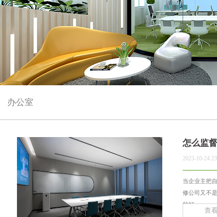
办公室
怎么监
2023-10-24 23
当企业主把
修公司又不
的好... ...
查