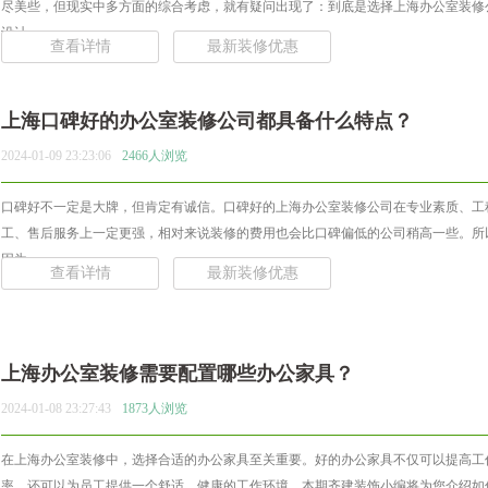
尽美些，但现实中多方面的综合考虑，就有疑问出现了：到底是选择上海办公室装修
设计... ...
查看详情
最新装修优惠
上海口碑好的办公室装修公司都具备什么特点？
2024-01-09 23:23:06
2466人浏览
口碑好不一定是大牌，但肯定有诚信。口碑好的上海办公室装修公司在专业素质、工
工、售后服务上一定更强，相对来说装修的费用也会比口碑偏低的公司稍高一些。所
因为... ...
查看详情
最新装修优惠
上海办公室装修需要配置哪些办公家具？
2024-01-08 23:27:43
1873人浏览
在上海办公室装修中，选择合适的办公家具至关重要。好的办公家具不仅可以提高工
率，还可以为员工提供一个舒适、健康的工作环境。本期齐建装饰小编将为您介绍如