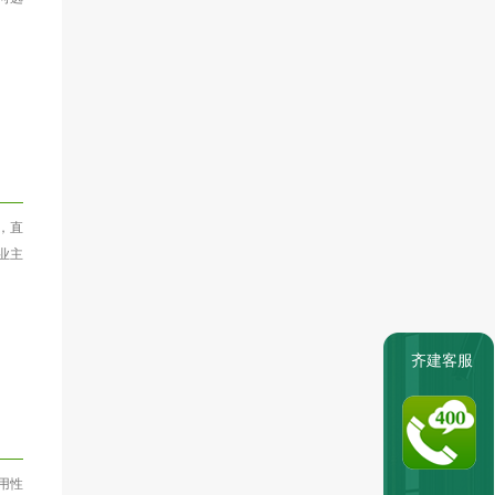
，直
业主
齐建客服
用性