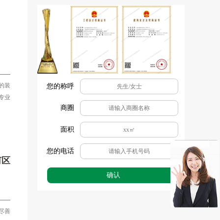
的装
您的称呼
专业
商圈
面积
您的电话
何区
确认
尽善