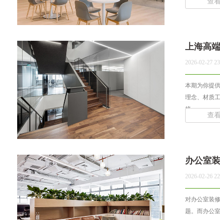
查
上海高
2026-02-27 23
本期为你提供
理念、材质
接... ...
查
办公室
2026-02-26 22
对办公室装
题。而办公