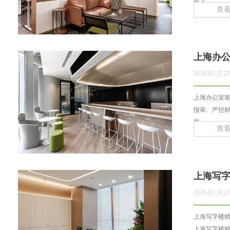
节点，... ...
查
上海办
2026-02-25 23
上海办公室
报审、严控材
率... ...
查
上海写
2026-02-24 23
上海写字楼精
上海写字楼精