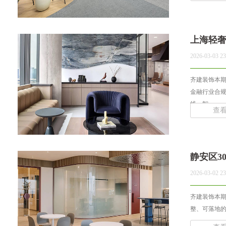
上海轻
2026-03-03 23
齐建装饰本
金融行业合
线、智... ...
查
静安区3
2026-03-02 23
齐建装饰本期
整、可落地的静