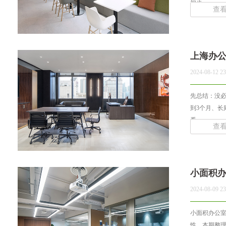
初步... ...
查
上海办
2024-08-12 23
先总结：没
到3个月、长
看... ...
查
小面积
2024-08-09 23
小面积办公
性，本期整理