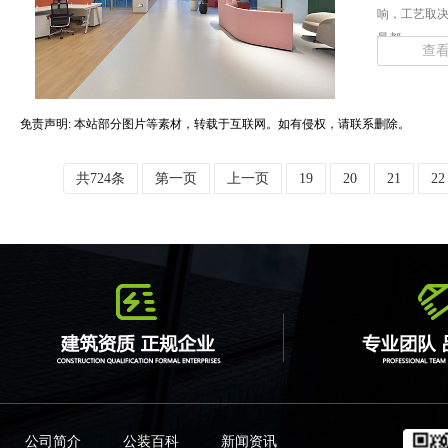
响，工艺取
量都... ...
查
免责声明: 本站部分图片等素材，转载于互联网。如有侵权，请联系删除。
共724条
第一页
上一页
19
20
21
22
公司简介
公装百科
新闻资讯