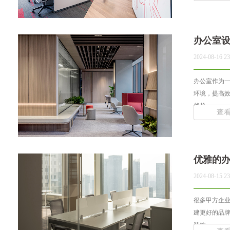
办公室
2024-08-16 23
办公室作为
环境，提高
然趋... ...
查
优雅的
2024-08-15 23
很多甲方企
建更好的品
装饰... ...