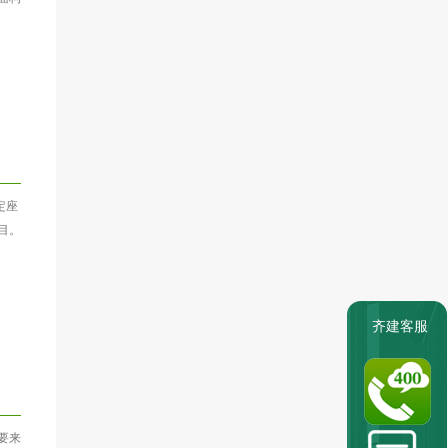
定座
目。
齐建客服
要来