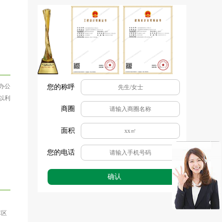
办公
您的称呼
以利
商圈
面积
您的电话
确认
库区