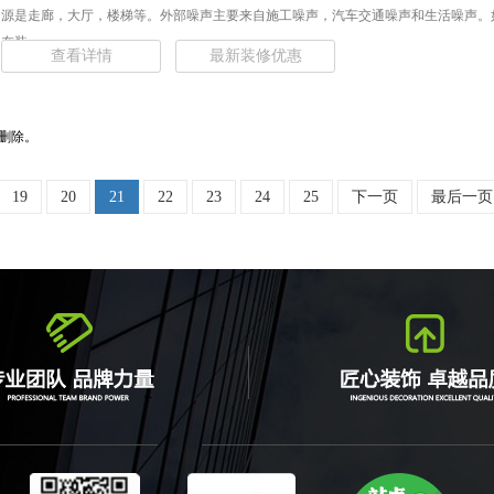
源是走廊，大厅，楼梯等。外部噪声主要来自施工噪声，汽车交通噪声和生活噪声。
在装... ...
查看详情
最新装修优惠
删除。
19
20
21
22
23
24
25
下一页
最后一页