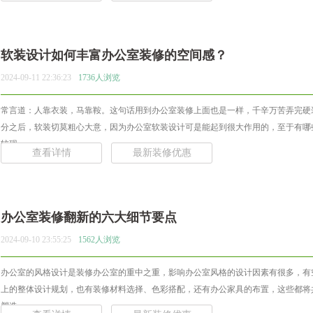
软装设计如何丰富办公室装修的空间感？
2024-09-11 22:36:23
1736人浏览
常言道：人靠衣装，马靠鞍。这句话用到办公室装修上面也是一样，千辛万苦弄完硬
分之后，软装切莫粗心大意，因为办公室软装设计可是能起到很大作用的，至于有哪
较现... ...
查看详情
最新装修优惠
办公室装修翻新的六大细节要点
2024-09-10 23:55:25
1562人浏览
办公室的风格设计是装修办公室的重中之重，影响办公室风格的设计因素有很多，有
上的整体设计规划，也有装修材料选择、色彩搭配，还有办公家具的布置，这些都将
塑造... ...