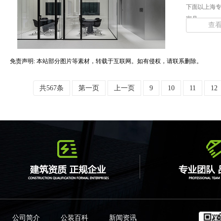
下面以上海
家具... ...
查
免责声明: 本站部分图片等素材，转载于互联网。如有侵权，请联系删除。
共567条
第一页
上一页
9
10
11
12
公司简介
公装百科
新闻资讯