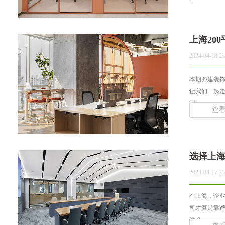
上海20
2024-04-18 23
本期齐建装饰
让我们一起
室... ...
查
选择上
2024-04-17 23
在上海，企
司才算是靠
这个... ...